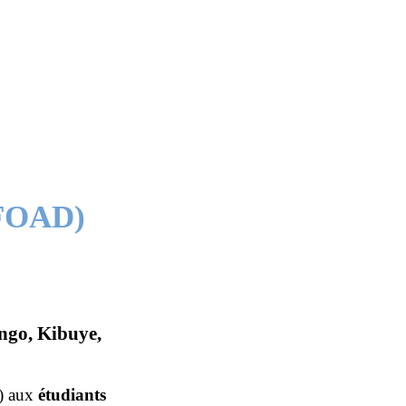
 FOAD)
ngo, Kibuye,
s) aux
étudiants