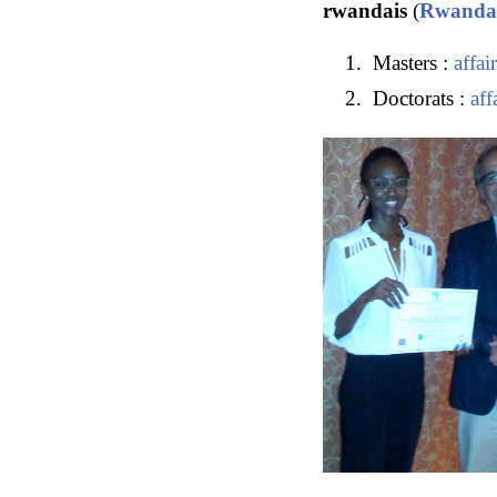
rwandais
(
Rwanda
Masters :
affai
Doctorats :
aff