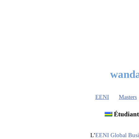
wanda
EENI
Masters
Étudiant
L’
EENI Global Busi